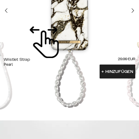
29.99
EUR
Wristlet Strap
Pearl
+
HINZUFÜGEN