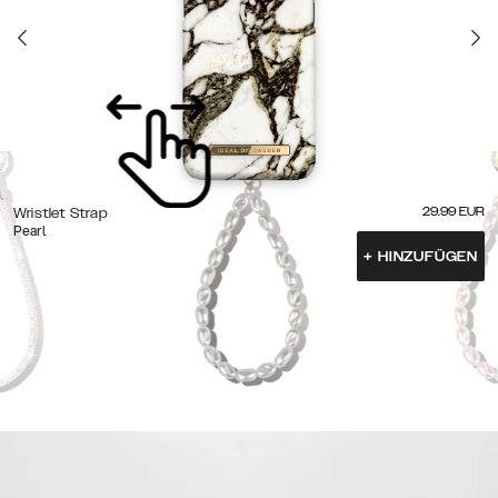
29.99
EUR
Wristlet Strap
Pearl
+
HINZUFÜGEN