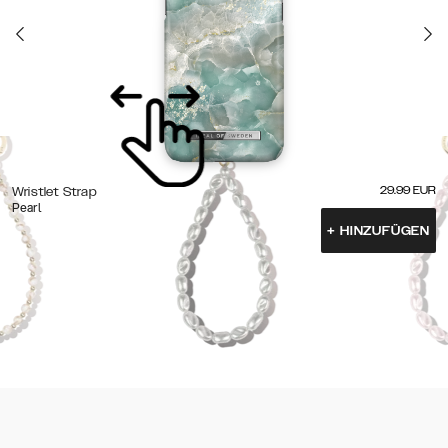
29.99
EUR
Wristlet Strap
Pearl
+
HINZUFÜGEN