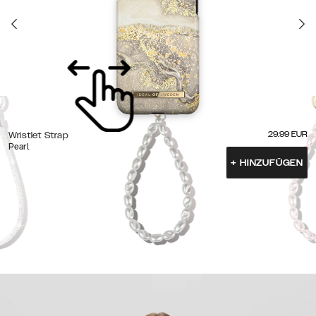
29.99
EUR
Wristlet Strap
Pearl
+
HINZUFÜGEN