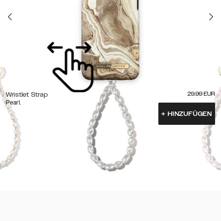
29.99
EUR
Wristlet Strap
Pearl
+
HINZUFÜGEN