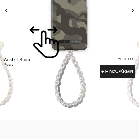
29.99
EUR
Wristlet Strap
Pearl
+
HINZUFÜGEN