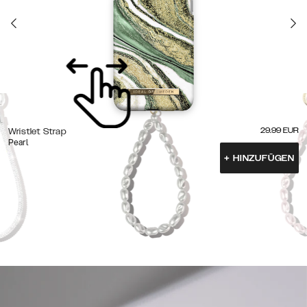
29.99
EUR
Wristlet Strap
Pearl
+
HINZUFÜGEN