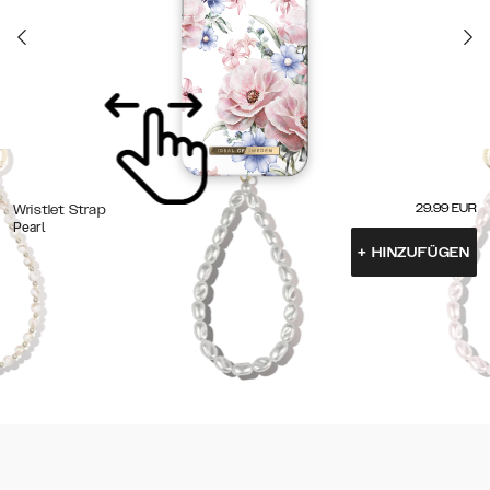
29.99
EUR
Wristlet Strap
Pearl
+
HINZUFÜGEN