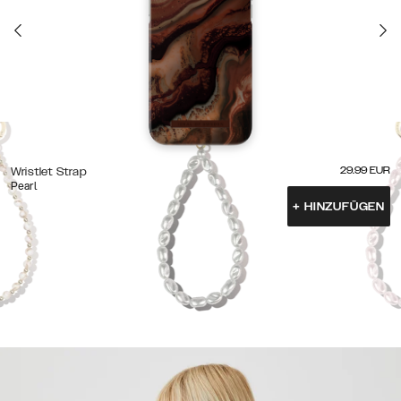
29.99
EUR
Wristlet Strap
Pearl
+
HINZUFÜGEN