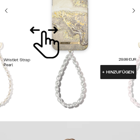
29.99
EUR
Wristlet Strap
Pearl
+
HINZUFÜGEN