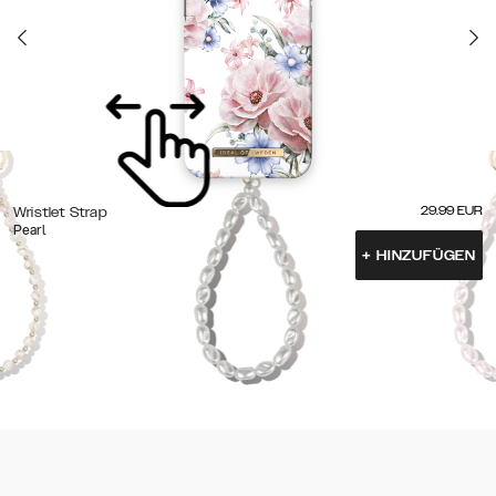
29.99
EUR
Wristlet Strap
Pearl
+
HINZUFÜGEN