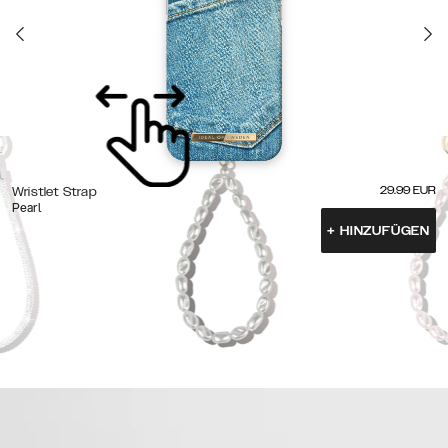
29.99
EUR
Wristlet Strap
Pearl
+
HINZUFÜGEN