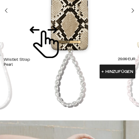
29.99
EUR
Wristlet Strap
Pearl
+
HINZUFÜGEN