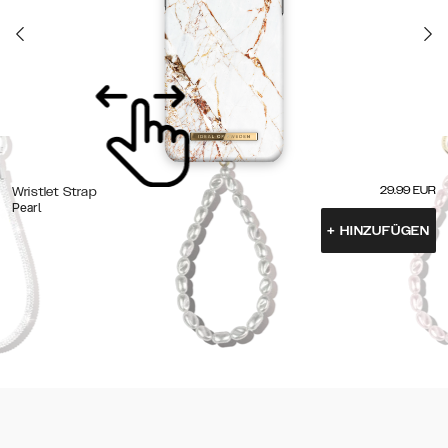
29.99
EUR
Wristlet Strap
Pearl
+
HINZUFÜGEN