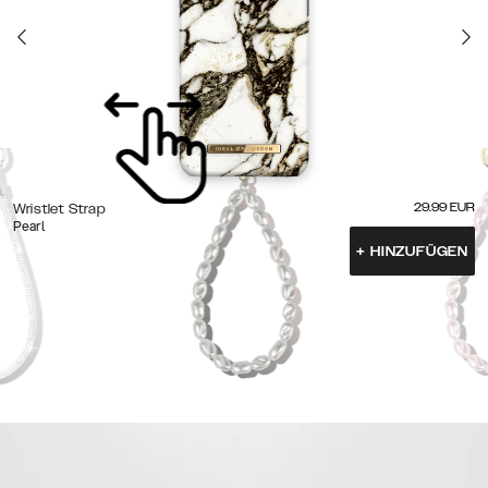
29.99
EUR
Wristlet Strap
Pearl
+
HINZUFÜGEN