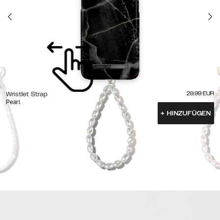
29.99
EUR
Wristlet Strap
Pearl
+
HINZUFÜGEN