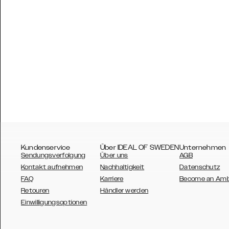
Kundenservice
Über IDEAL OF SWEDEN
Unternehmen
Sendungsverfolgung
Über uns
AGB
Kontakt aufnehmen
Nachhaltigkeit
Datenschutz
FAQ
Karriere
Become an Am
Retouren
Händler werden
AUSTRALIA
Einwilligungsoptionen
AUSTRIA