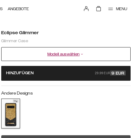
MENU
TS
ANGEBOTE
Eclipse Glimmer
Glimmer Case
Modell auswählen
29.99 EUR
HINZUFÜGEN
9
EUR
Andere Designs