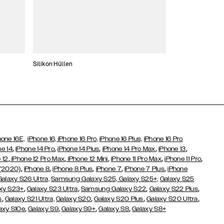
Silikon Hüllen
Schlanke Hüllen
hone 16E,
iPhone 16,
iPhone 16 Pro,
iPhone 16 Plus,
iPhone 16 Pro
,
,
,
,
,
ne 14
iPhone 14 Pro
iPhone 14 Plus
iPhone 14 Pro Max
iPhone 13
,
,
,
,
,
 12
iPhone 12 Pro Max
iPhone 12 Mini
iPhone 11 Pro Max
iPhone 11 Pro
,
,
,
,
,
 (2020)
iPhone 8
iPhone 8 Plus
iPhone 7
iPhone 7 Plus
iPhone
Galaxy S26 Ultra,
Samsung Galaxy S25,
Galaxy S25+,
Galaxy S25
,
,
,
,
xy S23+
Galaxy S23 Ultra
Samsung Galaxy S22
Galaxy S22 Plus
,
,
,
,
s
Galaxy S21 Ultra,
Galaxy S20
Galaxy S20 Plus
Galaxy S20 Ultra
,
,
,
,
axy S10e
Galaxy S9
Galaxy S9+
Galaxy S8
Galaxy S8+