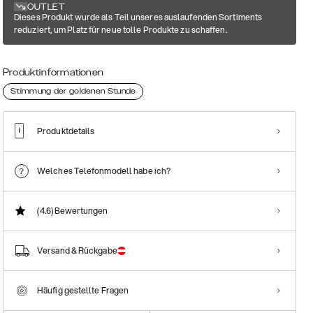
OUTLET
Dieses Produkt wurde als Teil unseres auslaufenden Sortiments
reduziert, um Platz für neue tolle Produkte zu schaffen.
Produktinformationen
Stimmung der goldenen Stunde
Produktdetails
Welches Telefonmodell habe ich?
(4.6)
Bewertungen
Versand & Rückgabe
Häufig gestellte Fragen