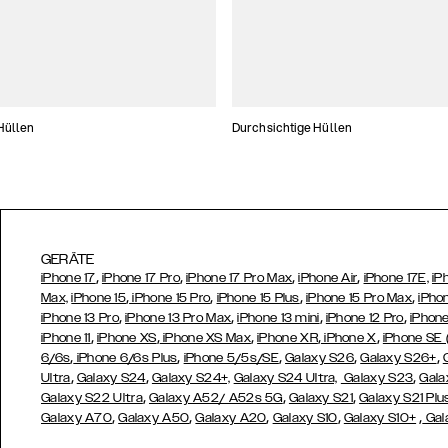
Hüllen
Durchsichtige Hüllen
GERÄTE
,
,
,
,
iPhone 17
iPhone 17 Pro
iPhone 17 Pro Max
iPhone Air
iPhone 17E,
iP
,
,
,
,
Max,
iPhone 15
iPhone 15 Pro
iPhone 15 Plus
iPhone 15 Pro Max
iPho
,
,
,
,
iPhone 13 Pro
iPhone 13 Pro Max
iPhone 13 mini
iPhone 12 Pro
iPhone
,
,
,
,
,
iPhone 11
iPhone XS
iPhone XS Max
iPhone XR
iPhone X
iPhone SE
,
,
,
,
,
6/6s
iPhone 6/6s Plus
iPhone 5/5s/SE
Galaxy S26
Galaxy S26+
,
,
,
Ultra
Galaxy S24
Galaxy S24+,
Galaxy S24 Ultra,
Galaxy S23
Gala
,
,
,
Galaxy S22 Ultra
Galaxy A52/ A52s 5G
Galaxy S21
Galaxy S21 Plu
,
,
,
,
,
Galaxy A70
Galaxy A50
Galaxy A20
Galaxy S10
Galaxy S10+
Gal