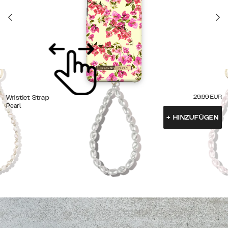
29.99
EUR
Wristlet Strap
Pearl
+
HINZUFÜGEN