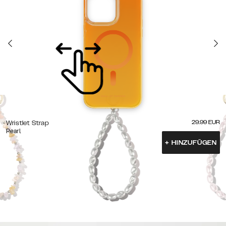
29.99
EUR
Wristlet Strap
Pearl
+
HINZUFÜGEN