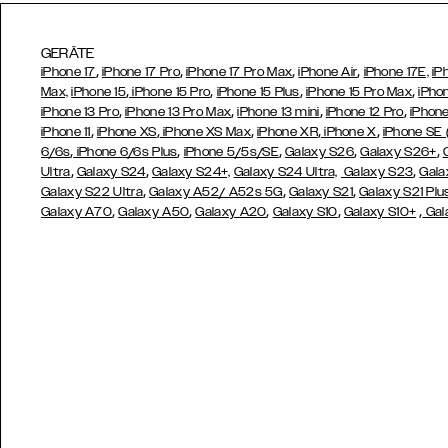
GERÄTE
,
,
,
,
iPhone 17
iPhone 17 Pro
iPhone 17 Pro Max
iPhone Air
iPhone 17E,
iP
,
,
,
,
Max,
iPhone 15
iPhone 15 Pro
iPhone 15 Plus
iPhone 15 Pro Max
iPho
,
,
,
,
iPhone 13 Pro
iPhone 13 Pro Max
iPhone 13 mini
iPhone 12 Pro
iPhone
,
,
,
,
,
iPhone 11
iPhone XS
iPhone XS Max
iPhone XR
iPhone X
iPhone SE
,
,
,
,
,
6/6s
iPhone 6/6s Plus
iPhone 5/5s/SE
Galaxy S26
Galaxy S26+
,
,
,
Ultra
Galaxy S24
Galaxy S24+,
Galaxy S24 Ultra,
Galaxy S23
Gala
,
,
,
Galaxy S22 Ultra
Galaxy A52/ A52s 5G
Galaxy S21
Galaxy S21 Plu
,
,
,
,
,
Galaxy A70
Galaxy A50
Galaxy A20
Galaxy S10
Galaxy S10+
Gal