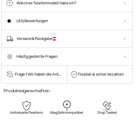
Welches Telefonmodell habe ich?
(4.5)
Bewertungen
Versand & Rückgabe
Häufig gestellte Fragen
Frage? Wir haben die Antwort!
Flexibel & sicher bezahlen
Produkteigenschaften
Individuelle Passform
MagSafe kompatibel
Drop Tested