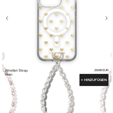
Wristlet Strap
29.99
EUR
Pearl
+
HINZUFÜGEN