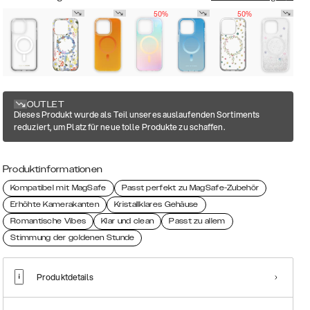
50%
50%
OUTLET
Dieses Produkt wurde als Teil unseres auslaufenden Sortiments
reduziert, um Platz für neue tolle Produkte zu schaffen.
Produktinformationen
Kompatibel mit MagSafe
Passt perfekt zu MagSafe-Zubehör
Erhöhte Kamerakanten
Kristallklares Gehäuse
Romantische Vibes
Klar und clean
Passt zu allem
Stimmung der goldenen Stunde
Produktdetails