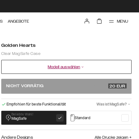
MENU
TS
ANGEBOTE
Golden Hearts
Clear MagSafe Case
Modell auswählen
39.99 EUR
NICHT VORRÄTIG
20
EUR
Empfohlen für beste Funktionalität
Was ist MagSafe?
Beliebte Wahl!
Standard
MagSafe
Andere Designs
Alle Drucke zeigen
+