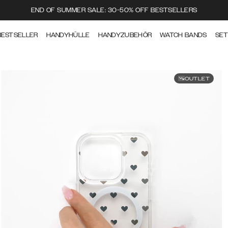
END OF SUMMER SALE: 30-50% OFF BESTSELLERS
BESTSELLER
HANDYHÜLLE
HANDYZUBEHÖR
WATCH BANDS
SE
OUTLET