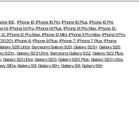
hone 16E,
iPhone 16,
iPhone 16 Pro,
iPhone 16 Plus,
iPhone 16 Pro
,
,
,
,
,
ne 14
iPhone 14 Pro
iPhone 14 Plus
iPhone 14 Pro Max
iPhone 13
,
,
,
,
,
 12
iPhone 12 Pro Max
iPhone 12 Mini
iPhone 11 Pro Max
iPhone 11 Pro
,
,
,
,
,
 (2020)
iPhone 8
iPhone 8 Plus
iPhone 7
iPhone 7 Plus
iPhone
Galaxy S26 Ultra,
Samsung Galaxy S25,
Galaxy S25+,
Galaxy S25
,
,
,
,
xy S23+
Galaxy S23 Ultra
Samsung Galaxy S22
Galaxy S22 Plus
,
,
,
,
s
Galaxy S21 Ultra,
Galaxy S20
Galaxy S20 Plus
Galaxy S20 Ultra
,
,
,
,
axy S10e
Galaxy S9
Galaxy S9+
Galaxy S8
Galaxy S8+