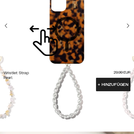
29.99
EUR
Wristlet Strap
Pearl
+
HINZUFÜGEN