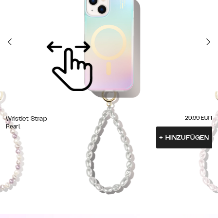
29.99
EUR
Wristlet Strap
Pearl
+
HINZUFÜGEN