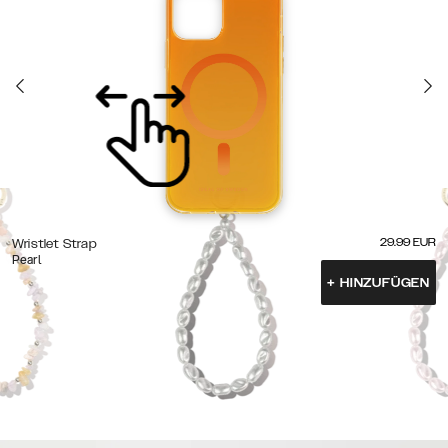
29.99
EUR
Wristlet Strap
Pearl
+
HINZUFÜGEN