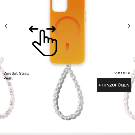
29.99
EUR
Wristlet Strap
Pearl
+
HINZUFÜGEN