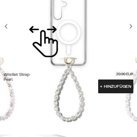
29.99
EUR
Wristlet Strap
Pearl
+
HINZUFÜGEN