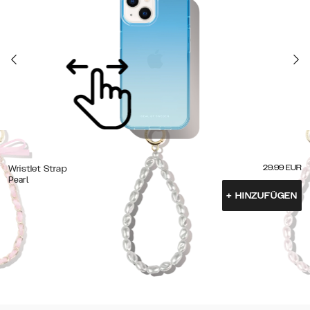
29.99
EUR
Wristlet Strap
Pearl
+
HINZUFÜGEN