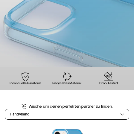
Individuelle Passform
Recyceltes Material
Drop Tested
Wische, um deinen perfekten partner zu finden.
Handyband