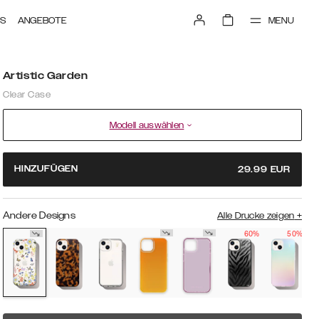
MENU
TS
ANGEBOTE
Artistic Garden
Clear Case
Modell auswählen
HINZUFÜGEN
29.99
EUR
Andere Designs
Alle Drucke zeigen
+
60%
50%