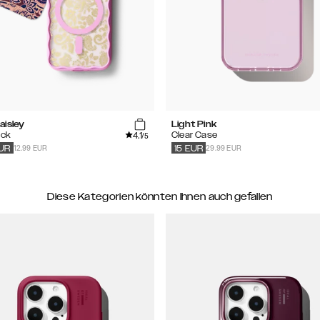
aisley
Light Pink
4.1
ack
Clear Case
/5
12.99 EUR
29.99 EUR
UR
15
EUR
Diese Kategorien könnten Ihnen auch gefallen