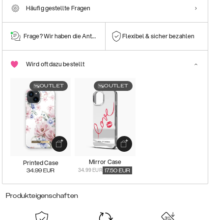
Häufig gestellte Fragen
Frage? Wir haben die Antwort!
Flexibel & sicher bezahlen
Wird oft dazu bestellt
OUTLET
OUTLET
Mirror Case
Printed Case
34.99 EUR
34.99
EUR
17.50
EUR
Produkteigenschaften