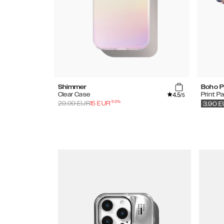
Shimmer
Boho P
4.5
Clear Case
Print P
/5
-
50
%
29.99
EUR
15
EUR
3.90
E