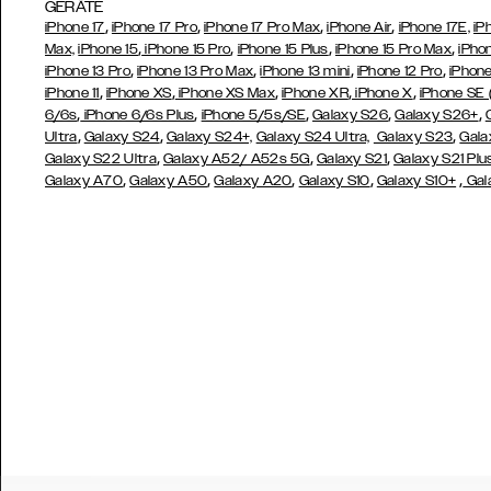
GERÄTE
,
,
,
,
iPhone 17
iPhone 17 Pro
iPhone 17 Pro Max
iPhone Air
iPhone 17E,
iP
,
,
,
,
Max,
iPhone 15
iPhone 15 Pro
iPhone 15 Plus
iPhone 15 Pro Max
iPho
,
,
,
,
iPhone 13 Pro
iPhone 13 Pro Max
iPhone 13 mini
iPhone 12 Pro
iPhone
,
,
,
,
,
iPhone 11
iPhone XS
iPhone XS Max
iPhone XR
iPhone X
iPhone SE
,
,
,
,
,
6/6s
iPhone 6/6s Plus
iPhone 5/5s/SE
Galaxy S26
Galaxy S26+
,
,
,
Ultra
Galaxy S24
Galaxy S24+,
Galaxy S24 Ultra,
Galaxy S23
Gala
,
,
,
Galaxy S22 Ultra
Galaxy A52/ A52s 5G
Galaxy S21
Galaxy S21 Plu
,
,
,
,
,
Galaxy A70
Galaxy A50
Galaxy A20
Galaxy S10
Galaxy S10+
Gal