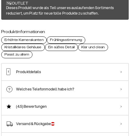
OUTLET
Dieses Produkt wurde als Teil unseres auslaufenden Sortiments
reduziert, um Platz für neue tolle Produkte zu schaffen.
Produktinformationen
Erhöhte Kamerakanten
Frühlingsstimmung
Kristallklares Gehäuse
Ein süßes Detail
Klar und clean
Passt zu allem
Produktdetails
Welches Telefonmodell habe ich?
(4.5)
Bewertungen
Versand & Rückgabe