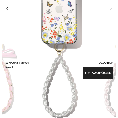
Wristlet Strap
29.99
EUR
Pearl
+
HINZUFÜGEN