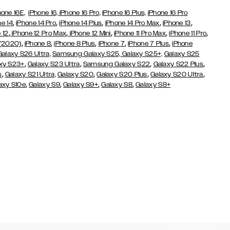
hone 16E,
iPhone 16,
iPhone 16 Pro,
iPhone 16 Plus,
iPhone 16 Pro
,
,
,
,
,
ne 14
iPhone 14 Pro
iPhone 14 Plus
iPhone 14 Pro Max
iPhone 13
,
,
,
,
,
 12
iPhone 12 Pro Max
iPhone 12 Mini
iPhone 11 Pro Max
iPhone 11 Pro
,
,
,
,
,
 (2020)
iPhone 8
iPhone 8 Plus
iPhone 7
iPhone 7 Plus
iPhone
Galaxy S26 Ultra,
Samsung Galaxy S25,
Galaxy S25+,
Galaxy S25
,
,
,
,
xy S23+
Galaxy S23 Ultra
Samsung Galaxy S22
Galaxy S22 Plus
,
,
,
,
s
Galaxy S21 Ultra,
Galaxy S20
Galaxy S20 Plus
Galaxy S20 Ultra
,
,
,
,
axy S10e
Galaxy S9
Galaxy S9+
Galaxy S8
Galaxy S8+