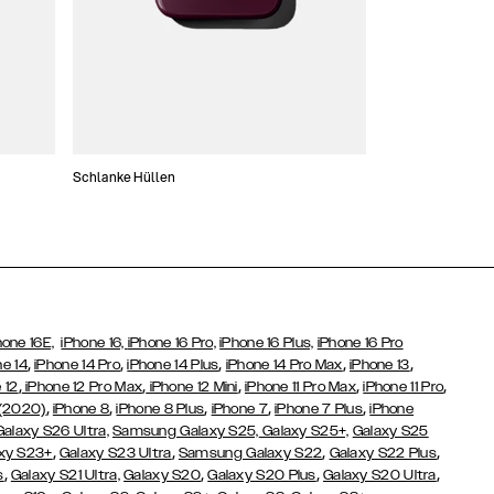
Schlanke Hüllen
Handytaschen
hone 16E,
iPhone 16,
iPhone 16 Pro,
iPhone 16 Plus,
iPhone 16 Pro
,
,
,
,
,
ne 14
iPhone 14 Pro
iPhone 14 Plus
iPhone 14 Pro Max
iPhone 13
,
,
,
,
,
 12
iPhone 12 Pro Max
iPhone 12 Mini
iPhone 11 Pro Max
iPhone 11 Pro
,
,
,
,
,
 (2020)
iPhone 8
iPhone 8 Plus
iPhone 7
iPhone 7 Plus
iPhone
Galaxy S26 Ultra,
Samsung Galaxy S25,
Galaxy S25+,
Galaxy S25
,
,
,
,
xy S23+
Galaxy S23 Ultra
Samsung Galaxy S22
Galaxy S22 Plus
,
,
,
,
s
Galaxy S21 Ultra,
Galaxy S20
Galaxy S20 Plus
Galaxy S20 Ultra