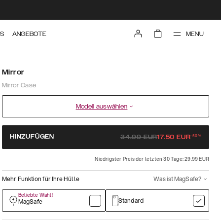
MENU
TS
ANGEBOTE
Mirror
Mirror Case
Modell auswählen
-
50
%
HINZUFÜGEN
34.99
EUR
17.50
EUR
Niedrigster Preis der letzten 30 Tage: 29.99 EUR
Mehr Funktion für Ihre Hülle
Was ist MagSafe?
Beliebte Wahl!
Standard
MagSafe