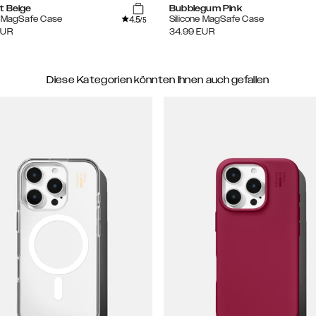
t Beige
Bubblegum Pink
4.5
e MagSafe Case
Silicone MagSafe Case
/5
EUR
34.99
EUR
Diese Kategorien könnten Ihnen auch gefallen