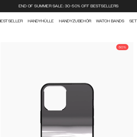
END OF SUMMER SALE: 30-50% OFF BESTSELLERS
BESTSELLER
HANDYHÜLLE
HANDYZUBEHÖR
WATCH BANDS
SE
50%