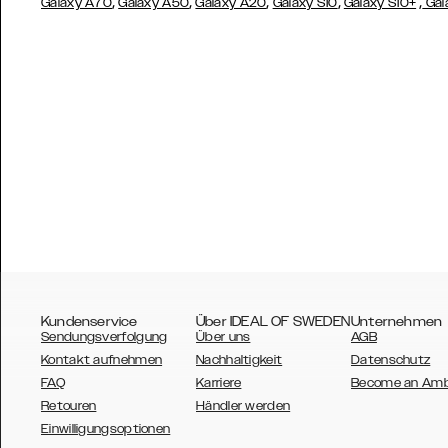
,
,
,
,
,
Galaxy A70
Galaxy A50
Galaxy A20
Galaxy S10
Galaxy S10+
Gal
Kundenservice
Über IDEAL OF SWEDEN
Unternehmen
Sendungsverfolgung
Über uns
AGB
Kontakt aufnehmen
Nachhaltigkeit
Datenschutz
FAQ
Karriere
Become an Am
Retouren
Händler werden
AUSTRALIA
Einwilligungsoptionen