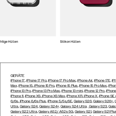
htige Hüllen
Silikon Hüllen
GERÄTE
,
,
,
,
iPhone 17
iPhone 17 Pro
iPhone 17 Pro Max
iPhone Air
iPhone 17E,
iP
,
,
,
,
Max,
iPhone 15
iPhone 15 Pro
iPhone 15 Plus
iPhone 15 Pro Max
iPho
,
,
,
,
iPhone 13 Pro
iPhone 13 Pro Max
iPhone 13 mini
iPhone 12 Pro
iPhone
,
,
,
,
,
iPhone 11
iPhone XS
iPhone XS Max
iPhone XR
iPhone X
iPhone SE
,
,
,
,
,
6/6s
iPhone 6/6s Plus
iPhone 5/5s/SE
Galaxy S26
Galaxy S26+
,
,
,
Ultra
Galaxy S24
Galaxy S24+,
Galaxy S24 Ultra,
Galaxy S23
Gala
,
,
,
Galaxy S22 Ultra
Galaxy A52/ A52s 5G
Galaxy S21
Galaxy S21 Plu