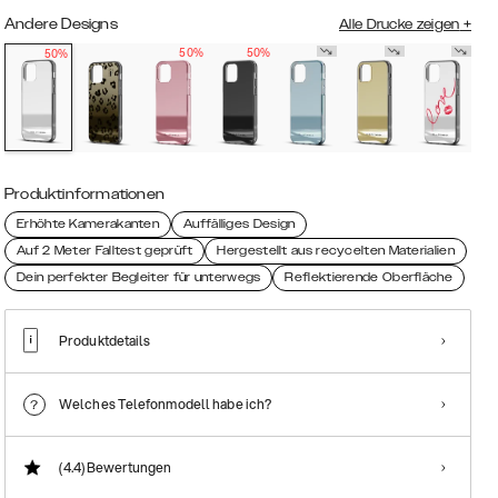
Andere Designs
Alle Drucke zeigen
+
50%
50%
50%
Produktinformationen
Erhöhte Kamerakanten
Auffälliges Design
Auf 2 Meter Falltest geprüft
Hergestellt aus recycelten Materialien
Dein perfekter Begleiter für unterwegs
Reflektierende Oberfläche
Produktdetails
Welches Telefonmodell habe ich?
(4.4)
Bewertungen