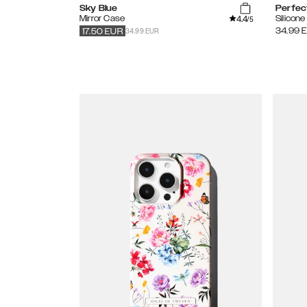
Sky Blue
Perfec
4.4
Mirror Case
Silicon
/5
34.99 EUR
34.99
17.50
EUR