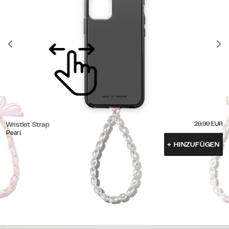
29.99
EUR
Wristlet Strap
Pearl
+
HINZUFÜGEN