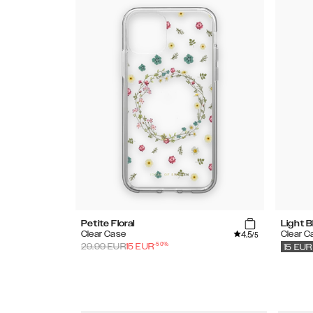
Petite Floral
Light B
4.5
Clear Case
Clear C
/5
-
50
%
29.99
EUR
15
EUR
15
EUR