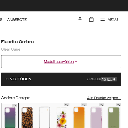
MENU
TS
ANGEBOTE
Fluorite Ombre
Clear Case
Modell auswählen
29.99 EUR
HINZUFÜGEN
15
EUR
Andere Designs
Alle Drucke zeigen
+