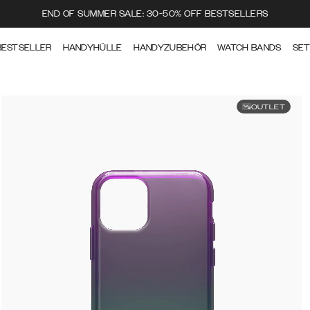
END OF SUMMER SALE: 30-50% OFF BESTSELLERS
BESTSELLER
HANDYHÜLLE
HANDYZUBEHÖR
WATCH BANDS
SE
OUTLET