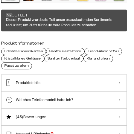
OUTLET
Dieses Produkt wurde als Teil unseres auslaufenden Sortiments
reduziert, um Platz für neue tolle Produkte zu schaffen.
Produktinformationen
Erhöhte Kamerakanten
Sanfte Pastelltöne
Trend-Alarm 2026
Kristallklares Gehäuse
Sanfter Farbverlauf
Klar und clean
Passt zu allem
Produktdetails
Welches Telefonmodell habe ich?
(4.5)
Bewertungen
Versand & Rückgabe