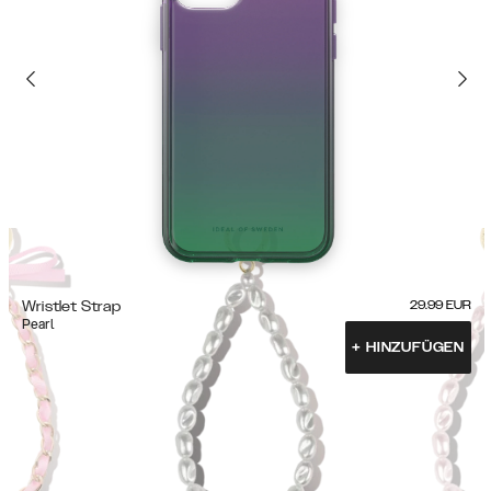
Wristlet Strap
29.99
EUR
Pearl
+
HINZUFÜGEN