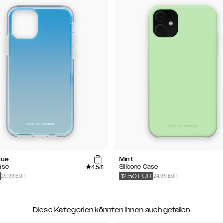
lue
Mint
4.5
ase
Silicone Case
/5
29.99 EUR
24.99 EUR
12.50
EUR
Diese Kategorien könnten Ihnen auch gefallen