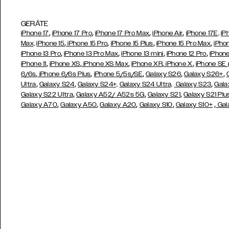
GERÄTE
,
,
,
,
iPhone 17
iPhone 17 Pro
iPhone 17 Pro Max
iPhone Air
iPhone 17E,
iP
,
,
,
,
Max,
iPhone 15
iPhone 15 Pro
iPhone 15 Plus
iPhone 15 Pro Max
iPho
,
,
,
,
iPhone 13 Pro
iPhone 13 Pro Max
iPhone 13 mini
iPhone 12 Pro
iPhone
,
,
,
,
,
iPhone 11
iPhone XS
iPhone XS Max
iPhone XR
iPhone X
iPhone SE
,
,
,
,
,
6/6s
iPhone 6/6s Plus
iPhone 5/5s/SE
Galaxy S26
Galaxy S26+
,
,
,
Ultra
Galaxy S24
Galaxy S24+,
Galaxy S24 Ultra,
Galaxy S23
Gala
,
,
,
Galaxy S22 Ultra
Galaxy A52/ A52s 5G
Galaxy S21
Galaxy S21 Plu
,
,
,
,
,
Galaxy A70
Galaxy A50
Galaxy A20
Galaxy S10
Galaxy S10+
Gal