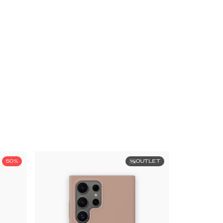
50%
OUTLET