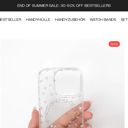
END OF SUMMER SALE: 30-50% OFF BESTSELLERS
BESTSELLER
HANDYHÜLLE
HANDYZUBEHÖR
WATCH BANDS
SE
50%