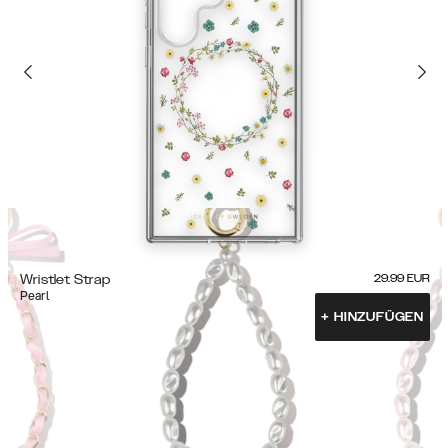
Wristlet Strap
29.99
EUR
Pearl
+
HINZUFÜGEN