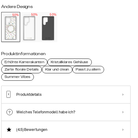
Andere Designs
50%
50%
50%
Produktinformationen
Erhöhte Kamerakanten
Kristallklares Gehäuse
Zarte florale Details
Klar und clean
Passt zu allem
Summer Vibes
Produktdetails
Welches Telefonmodell habe ich?
(4.5)
Bewertungen