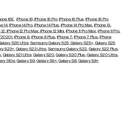
hone 16E,
iPhone 16,
iPhone 16 Pro,
iPhone 16 Plus,
iPhone 16 Pro
,
,
,
,
,
ne 14
iPhone 14 Pro
iPhone 14 Plus
iPhone 14 Pro Max
iPhone 13
,
,
,
,
,
 12
iPhone 12 Pro Max
iPhone 12 Mini
iPhone 11 Pro Max
iPhone 11 Pro
,
,
,
,
,
 (2020)
iPhone 8
iPhone 8 Plus
iPhone 7
iPhone 7 Plus
iPhone
Galaxy S26 Ultra,
Samsung Galaxy S25,
Galaxy S25+,
Galaxy S25
,
,
,
,
xy S23+
Galaxy S23 Ultra
Samsung Galaxy S22
Galaxy S22 Plus
,
,
,
,
s
Galaxy S21 Ultra,
Galaxy S20
Galaxy S20 Plus
Galaxy S20 Ultra
,
,
,
,
axy S10e
Galaxy S9
Galaxy S9+
Galaxy S8
Galaxy S8+