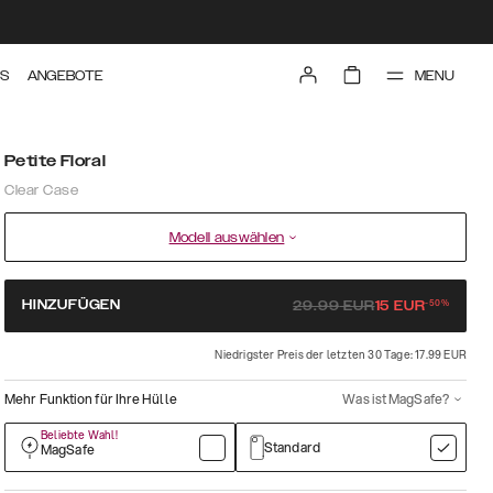
MENU
TS
ANGEBOTE
Petite Floral
Clear Case
Modell auswählen
-
50
%
HINZUFÜGEN
29.99
EUR
15
EUR
Niedrigster Preis der letzten 30 Tage: 17.99 EUR
Mehr Funktion für Ihre Hülle
Was ist MagSafe?
Beliebte Wahl!
Standard
MagSafe