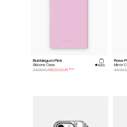
Bubblegum Pink
Rose P
4.5
Silicone Case
Mirror 
/5
-
50
%
24.99
EUR
12.50
EUR
34.99
E