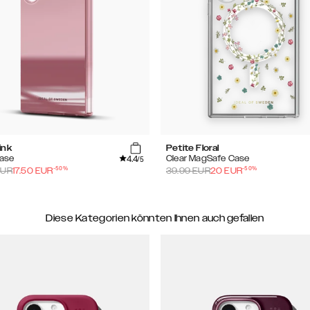
ink
Petite Floral
4.4
Case
Clear MagSafe Case
/5
-
50
%
-
50
%
UR
17.50
EUR
39.99
EUR
20
EUR
Diese Kategorien könnten Ihnen auch gefallen