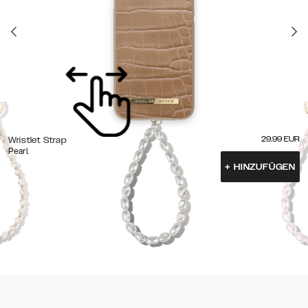
29.99
EUR
Wristlet Strap
Pearl
+
HINZUFÜGEN