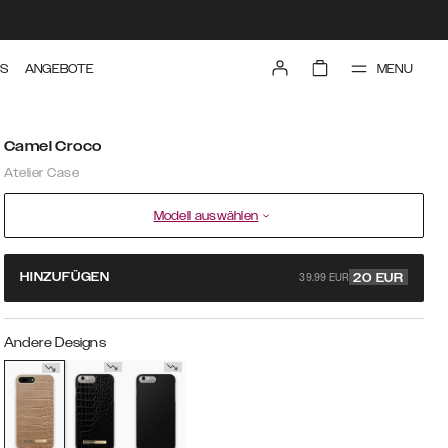
MENU
TS
ANGEBOTE
Camel Croco
Atelier Case
Modell auswählen
39.99 EUR
HINZUFÜGEN
20
EUR
Andere Designs