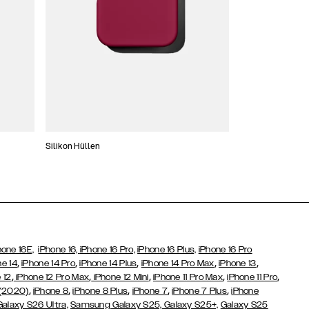
Silikon Hüllen
Schlanke Hüllen
hone 16E,
iPhone 16,
iPhone 16 Pro,
iPhone 16 Plus,
iPhone 16 Pro
,
,
,
,
,
ne 14
iPhone 14 Pro
iPhone 14 Plus
iPhone 14 Pro Max
iPhone 13
,
,
,
,
,
 12
iPhone 12 Pro Max
iPhone 12 Mini
iPhone 11 Pro Max
iPhone 11 Pro
,
,
,
,
,
 (2020)
iPhone 8
iPhone 8 Plus
iPhone 7
iPhone 7 Plus
iPhone
Galaxy S26 Ultra,
Samsung Galaxy S25,
Galaxy S25+,
Galaxy S25