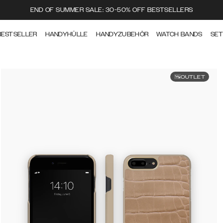
END OF SUMMER SALE: 30-50% OFF BESTSELLERS
BESTSELLER
HANDYHÜLLE
HANDYZUBEHÖR
WATCH BANDS
SE
OUTLET