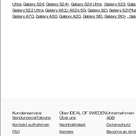
,
,
,
Ultra
Galaxy S24
Galaxy S24+,
Galaxy S24 Ultra,
Galaxy S23
Gala
,
,
,
Galaxy S22 Ultra
Galaxy A52/ A52s 5G
Galaxy S21
Galaxy S21 Plu
,
,
,
,
,
Galaxy A70
Galaxy A50
Galaxy A20
Galaxy S10
Galaxy S10+
Gal
Kundenservice
Über IDEAL OF SWEDEN
Unternehmen
Sendungsverfolgung
Über uns
AGB
Kontakt aufnehmen
Nachhaltigkeit
Datenschutz
FAQ
Karriere
Become an Am