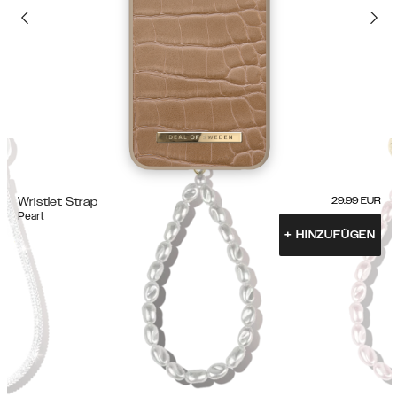
Wristlet Strap
29.99
EUR
Pearl
+
HINZUFÜGEN