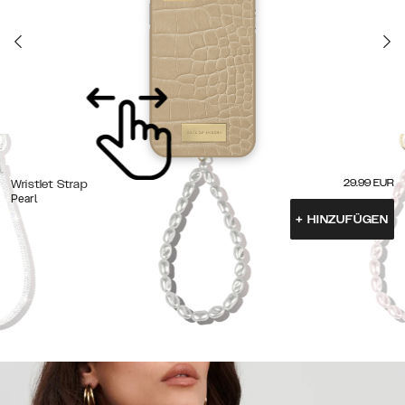
29.99
EUR
Wristlet Strap
Pearl
+
HINZUFÜGEN