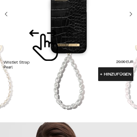
29.99
EUR
Wristlet Strap
Pearl
+
HINZUFÜGEN