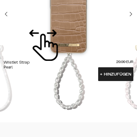
29.99
EUR
Wristlet Strap
Pearl
+
HINZUFÜGEN