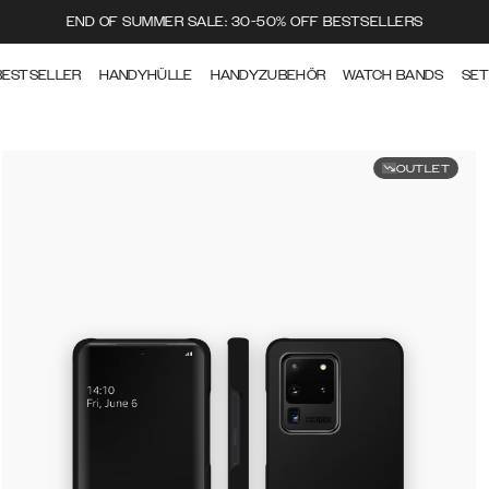
END OF SUMMER SALE: 30-50% OFF BESTSELLERS
BESTSELLER
HANDYHÜLLE
HANDYZUBEHÖR
WATCH BANDS
SE
OUTLET