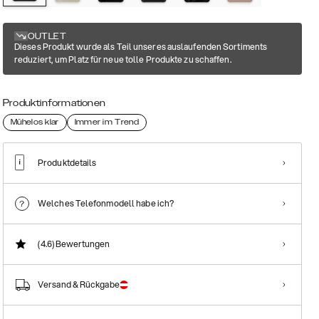
OUTLET
Dieses Produkt wurde als Teil unseres auslaufenden Sortiments
reduziert, um Platz für neue tolle Produkte zu schaffen.
Produktinformationen
Mühelos klar
Immer im Trend
Produktdetails
Welches Telefonmodell habe ich?
(4.6)
Bewertungen
Versand & Rückgabe