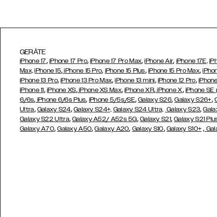
GERÄTE
,
,
,
,
iPhone 17
iPhone 17 Pro
iPhone 17 Pro Max
iPhone Air
iPhone 17E,
iP
,
,
,
,
Max,
iPhone 15
iPhone 15 Pro
iPhone 15 Plus
iPhone 15 Pro Max
iPho
,
,
,
,
iPhone 13 Pro
iPhone 13 Pro Max
iPhone 13 mini
iPhone 12 Pro
iPhone
,
,
,
,
,
iPhone 11
iPhone XS
iPhone XS Max
iPhone XR
iPhone X
iPhone SE
,
,
,
,
,
6/6s
iPhone 6/6s Plus
iPhone 5/5s/SE
Galaxy S26
Galaxy S26+
,
,
,
Ultra
Galaxy S24
Galaxy S24+,
Galaxy S24 Ultra,
Galaxy S23
Gala
,
,
,
Galaxy S22 Ultra
Galaxy A52/ A52s 5G
Galaxy S21
Galaxy S21 Plu
,
,
,
,
,
Galaxy A70
Galaxy A50
Galaxy A20
Galaxy S10
Galaxy S10+
Gal