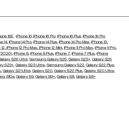
hone 16E,
iPhone 16,
iPhone 16 Pro,
iPhone 16 Plus,
iPhone 16 Pro
,
,
,
,
,
ne 14
iPhone 14 Pro
iPhone 14 Plus
iPhone 14 Pro Max
iPhone 13
,
,
,
,
,
 12
iPhone 12 Pro Max
iPhone 12 Mini
iPhone 11 Pro Max
iPhone 11 Pro
,
,
,
,
,
 (2020)
iPhone 8
iPhone 8 Plus
iPhone 7
iPhone 7 Plus
iPhone
Galaxy S26 Ultra,
Samsung Galaxy S25,
Galaxy S25+,
Galaxy S25
,
,
,
,
xy S23+
Galaxy S23 Ultra
Samsung Galaxy S22
Galaxy S22 Plus
,
,
,
,
s
Galaxy S21 Ultra,
Galaxy S20
Galaxy S20 Plus
Galaxy S20 Ultra
,
,
,
,
axy S10e
Galaxy S9
Galaxy S9+
Galaxy S8
Galaxy S8+