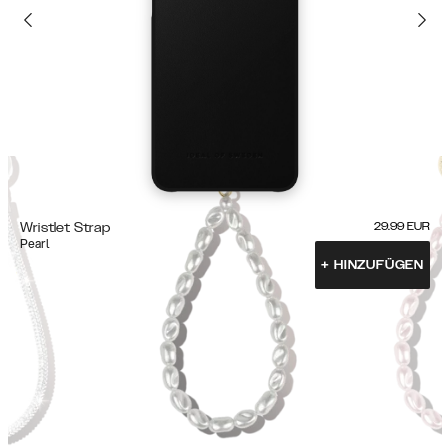
Wristlet Strap
29.99
EUR
Pearl
+
HINZUFÜGEN