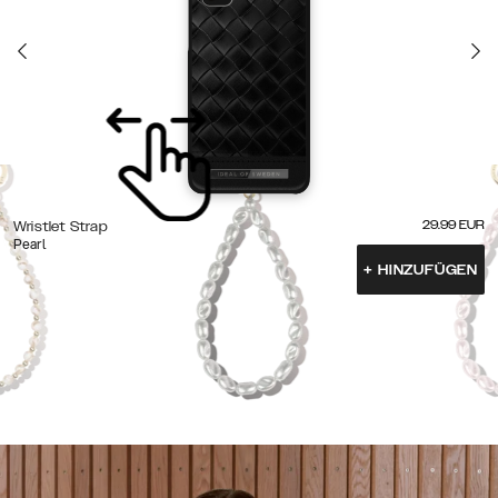
29.99
EUR
Wristlet Strap
Pearl
+
HINZUFÜGEN