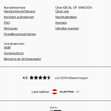
,
,
,
,
Galaxy S10e
Galaxy S9
Galaxy S9+
Galaxy S8
Galaxy S8+
Kundenservice
Über IDEAL OF SWEDEN
Sendungsverfolgung
Über uns
Kontakt aufnehmen
Nachhaltigkeit
FAQ
Karriere
Retouren
Händler werden
Einwilligungsoptionen
Unternehmen
AGB
Datenschutz
Become an Ambassador
4.5
von 23744 Bewertungen
Land wählen
AUSTRIA