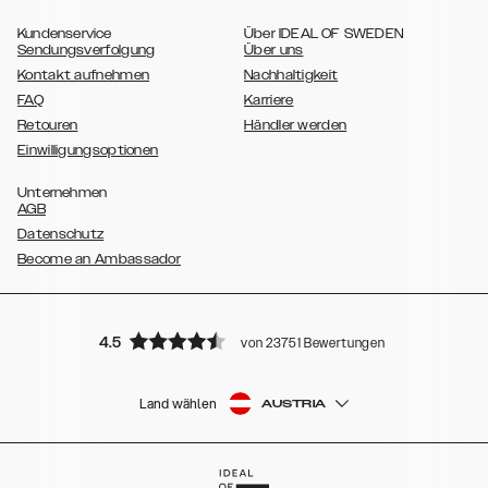
,
,
,
,
Galaxy S10e
Galaxy S9
Galaxy S9+
Galaxy S8
Galaxy S8+
Kundenservice
Über IDEAL OF SWEDEN
Sendungsverfolgung
Über uns
Kontakt aufnehmen
Nachhaltigkeit
FAQ
Karriere
Retouren
Händler werden
Einwilligungsoptionen
Unternehmen
AGB
Datenschutz
Become an Ambassador
4.5
von 23751 Bewertungen
Land wählen
AUSTRIA