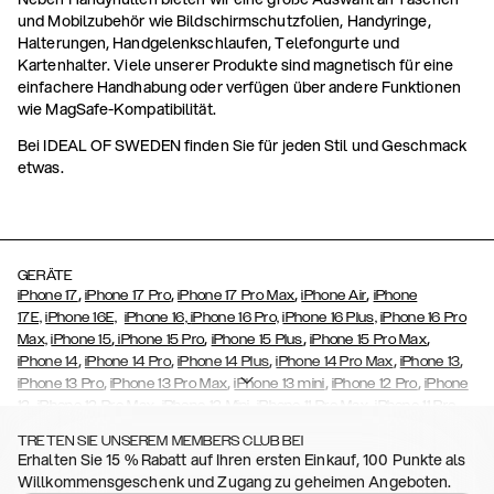
und Mobilzubehör wie Bildschirmschutzfolien, Handyringe,
Halterungen, Handgelenkschlaufen, Telefongurte und
Kartenhalter. Viele unserer Produkte sind magnetisch für eine
einfachere Handhabung oder verfügen über andere Funktionen
wie MagSafe-Kompatibilität.
Bei IDEAL OF SWEDEN finden Sie für jeden Stil und Geschmack
etwas.
GERÄTE
,
,
,
,
iPhone 17
iPhone 17 Pro
iPhone 17 Pro Max
iPhone Air
iPhone
17E,
iPhone 16E,
iPhone 16,
iPhone 16 Pro,
iPhone 16 Plus,
iPhone 16 Pro
,
,
,
,
Max,
iPhone 15
iPhone 15 Pro
iPhone 15 Plus
iPhone 15 Pro Max
,
,
,
,
,
iPhone 14
iPhone 14 Pro
iPhone 14 Plus
iPhone 14 Pro Max
iPhone 13
,
,
,
,
iPhone 13 Pro
iPhone 13 Pro Max
iPhone 13 mini
iPhone 12 Pro
iPhone
,
,
,
,
,
12
iPhone 12 Pro Max
iPhone 12 Mini
iPhone 11 Pro Max
iPhone 11 Pro
,
,
,
,
,
iPhone 11
iPhone XS
iPhone XS Max
iPhone XR
iPhone X
iPhone SE
TRETEN SIE UNSEREM MEMBERS CLUB BEI
,
,
,
,
,
,
(2020)
iPhone 8
iPhone 8 Plus
iPhone 7
iPhone 7 Plus
iPhone 6/6s
Erhalten Sie 15 % Rabatt auf Ihren ersten Einkauf, 100 Punkte als
,
,
,
,
iPhone 6/6s Plus
iPhone 5/5s/SE
Galaxy S26
Galaxy S26+
Galaxy
Willkommensgeschenk und Zugang zu geheimen Angeboten.
,
S26 Ultra,
Samsung Galaxy S25,
Galaxy S25+,
Galaxy S25 Ultra