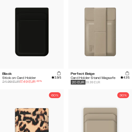
Black
Perfect Beige
3.9
/5
4.1
/5
Stick on Card Holder
Card Holder Stand Magsafe
-
30
%
24.99
EUR
17.49
EUR
39.99 EUR
20
EUR
60%
30%