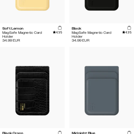
Soft Lemon
Black
4.1
/5
4.1
/5
MagSafe Magnetic Card
MagSafe Magnetic Card
Holder
Holder
34.99
EUR
34.99
EUR
Black Croco
Midnight Blue