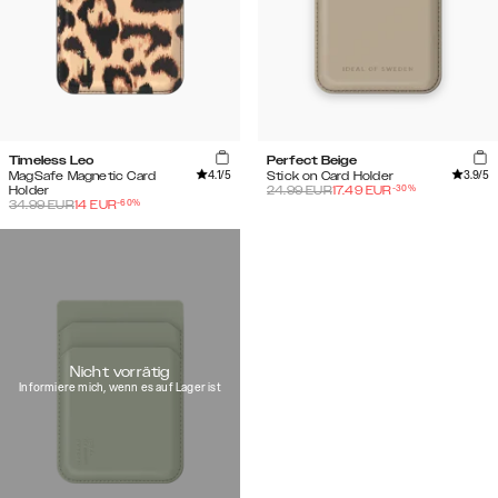
Timeless Leo
Perfect Beige
4.1
/5
3.9
/5
MagSafe Magnetic Card
Stick on Card Holder
-
30
%
Holder
24.99
EUR
17.49
EUR
-
60
%
34.99
EUR
14
EUR
Nicht vorrätig
Informiere mich, wenn es auf Lager ist