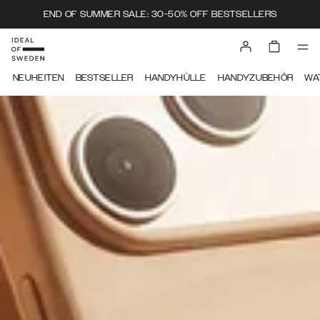
END OF SUMMER SALE: 30-50% OFF BESTSELLERS
IDEAL OF SWEDEN
NEUHEITEN
BESTSELLER
HANDYHÜLLE
HANDYZUBEHÖR
WA