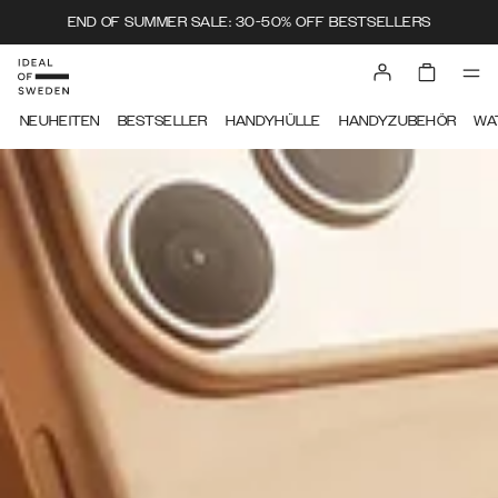
END OF SUMMER SALE: 30-50% OFF BESTSELLERS
IDEAL OF SWEDEN
NEUHEITEN
BESTSELLER
HANDYHÜLLE
HANDYZUBEHÖR
WA